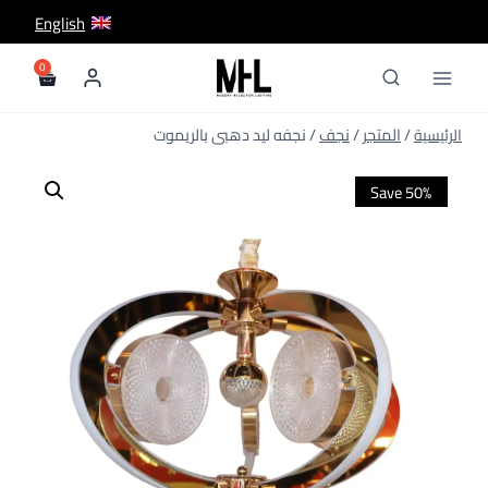
لتجاوز
English
لى
لمحتوى
/
المتجر
/
نجف
/
نجفه ليد دهبى بالريموت
Save 50%