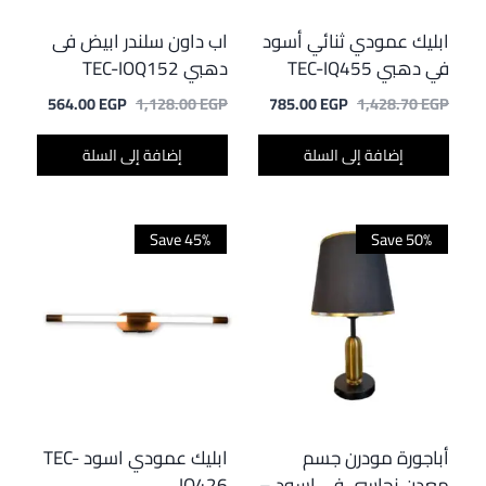
ابليك عمودي ثنائي أسود
اب داون سلندر ابيض فى
في دهبي TEC-IQ455
دهبي TEC-IOQ152
السعر
السعر
السعر
السعر
564.00
EGP
1,128.00
EGP
785.00
EGP
1,428.70
EGP
الأصلي
الحالي
الأصلي
الحالي
هو:
هو:
هو:
هو:
إضافة إلى السلة
إضافة إلى السلة
64.00 EGP.
1,128.00 EGP.
785.00 EGP.
1,428.70 EGP.
Save 45%
Save 50%
أباجورة مودرن جسم
ابليك عمودي اسود TEC-
معدن نحاسي في اسود –
IQ426