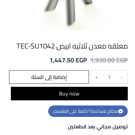
معلقه معدن ثلاثيه ابيض TEC-SU1042
السعر
السعر
1,447.50
EGP
1,930.00
EGP
الأصلي
الحالي
كمية
إضافة إلى السلة
هو:
هو:
معلقه
1,447.50 EGP.
1,930.00 EGP.
معدن
Buy now
ثلاثيه
ابيض
محتاج مساعدة؟ كلمنا على الماسنجر
TEC-
SU1042
توصيل مجاني بعد قطعتين