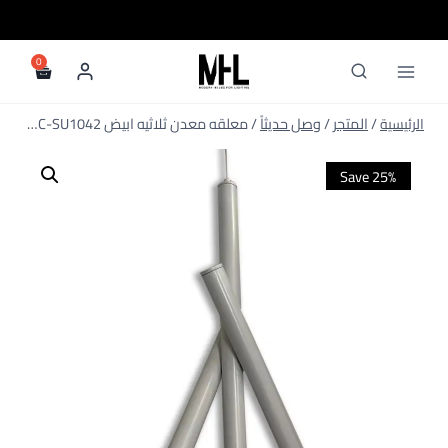
لتجاوز
لى
لمحتوى
/
المتجر
/
وصل حديثاً
/
معلقه معدن ثلاثيه ابيض TEC-SU1042
Save 25%