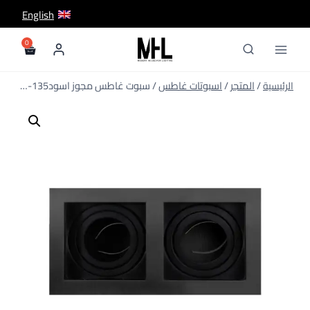
لتجاوز
English
لى
لمحتوى
/
المتجر
/
اسبوتات غاطس
/
سبوت غاطس مجوز اسود135-2A16