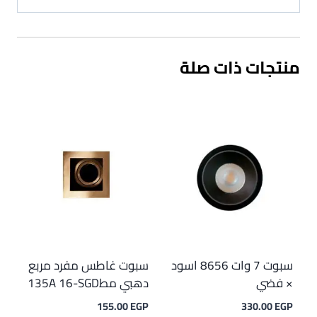
منتجات ذات صلة
سبوت 7 وات 8656 اسود
سبوت غاطس مفرد مربع
× فضي
دهبي مط135A 16-SGD
155.00
EGP
330.00
EGP