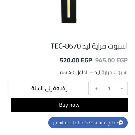
اسبوت مراية ليد TEC-8670
السعر
السعر
520.00
EGP
945.00
EGP
الأصلي
الحالي
اسبوت مراية ليد – الطول 40 سم
هو:
هو:
كمية
إضافة إلى السلة
520.00 EGP.
945.00 EGP.
اسبوت
مراية
Buy now
ليد
TEC-
محتاج مساعدة؟ كلمنا على الماسنجر
8670