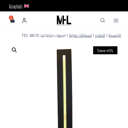
لتجاوز
English
لى
لمحتوى
/
المتجر
/
اسبوتات مراية
/
اسبوت مراية ليد TEC-8670
Save 45%