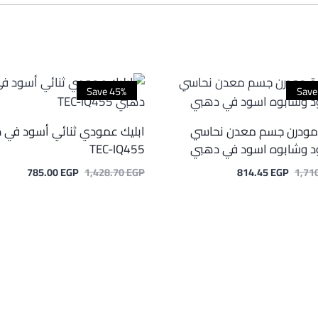
Save 45%
Save
 مودرن جسم معدن نحاسي
ابليك عمودي ثنائي أسود في 
د وشابوه اسود في دهبي
TEC-IQ455
السعر
السعر
السعر
السعر
785.00
EGP
1,428.70
EGP
814.45
EGP
1,71
الأصلي
الحالي
الأصلي
الحالي
هو:
هو:
هو:
هو:
5.00 EGP.
1,428.70 EGP.
814.45 EGP.
1,710.35 EGP.