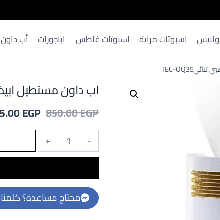
وانيس
اسبوتات مراية
اسبوتات غاطس
اباجورات
أب داون
يTEC-OQ35
اب داون مستطيل ابيض فى 
السعر
5.00
EGP
850.00
EGP
الأصلي
كمية
هو:
اب
850.00 EGP.
داون
مستطيل
ابيض
محتاج مساعدة؟ كلمنا 
فى
دهبي