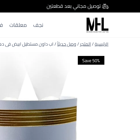
لتجاوز
توصيل مجاني بعد قطعتين
لى
لمحتوى
نجف
معلقات
ف
/
المتجر
/
وصل حديثاً
/
اب داون مستطيل ابيض فى دهبي ثنائ
Save 50%