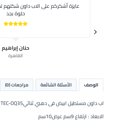
عايزة أشكركم على الاب داون شكلهم تح
حلوة بجد
حنان إبراهيم
القاهرة
الوصف
الأسئلة الشائعة
مراجعات (0)
اب داون مستطيل ابيض فى دهبي ثنائيTEC-OQ35
الابعاد : ارتفاع 9سم عرض10سم