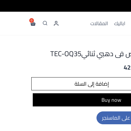
اباليك
المقالات
دهبي ثنائيTEC-OQ35
السعر
42
الحالي
إضافة إلى السلة
هو:
425.00 EGP.
Buy now
على الماسنجر