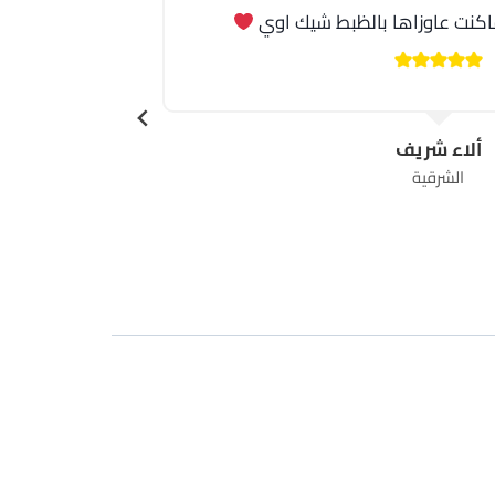
اكنت عاوزاها بالظبط شيك اوي
I love the lights so much
rice!
ألاء شريف
الشرقية