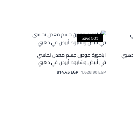
Save 50%
دهبي
اباجورة مودرن جسم معدن نحاسي
في أبيض وشابوه أبيض في دهبي
السعر
السعر
814.45
EGP
1,628.90
EGP
الأصلي
الحالي
هو:
هو:
814.45 EGP.
1,628.90 EGP.
78