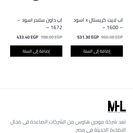
اب لايت كريستال x اسود
اب داون سلندر اسود –
1672 –
– 1600 –
السعر
السعر
السعر
السعر
433.40
EGP
788.00
EGP
531.30
EGP
966.00
EGP
الأصلي
الحالي
الأصلي
الحالي
هو:
هو:
هو:
هو:
إضافة إلى السلة
إضافة إلى السلة
433.40 EGP.
788.00 EGP.
531.30 EGP.
966.00 EGP.
تعد شركة مودرن هاوس من الشركات الصاعدة فى مجال
الاضاءة الحديثة في مصر.