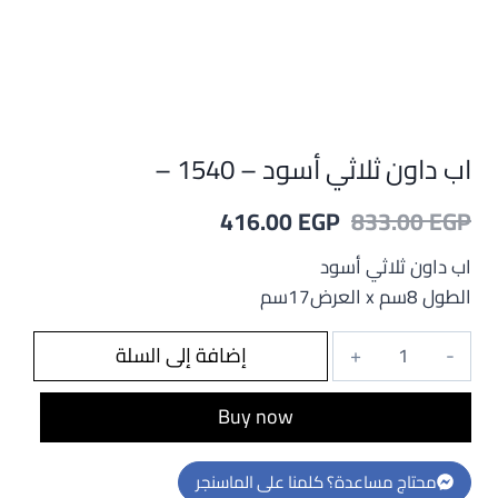
اب داون ثلاثي أسود – 1540 –
السعر
السعر
416.00
EGP
833.00
EGP
الأصلي
الحالي
اب داون ثلاثي أسود
هو:
هو:
الطول 8سم x العرض17سم
416.00 EGP.
833.00 EGP.
كمية
إضافة إلى السلة
اب
داون
Buy now
ثلاثي
أسود
محتاج مساعدة؟ كلمنا على الماسنجر
-