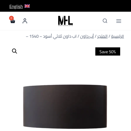
لتجاوز
English
لى
لمحتوى
/
المتجر
/
أب داون
/
اب داون ثلاثي أسود – 1540 –
Save 50%