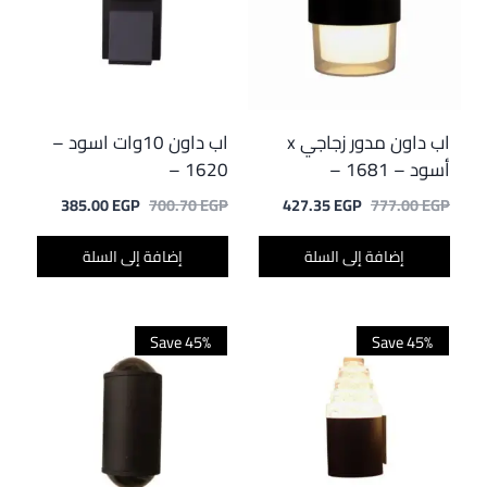
اب داون مدور زجاجي x
اب داون 10وات اسود –
أسود – 1681 –
1620 –
السعر
السعر
السعر
السعر
385.00
EGP
700.70
EGP
427.35
EGP
777.00
EGP
الأصلي
الحالي
الأصلي
الحالي
هو:
هو:
هو:
هو:
إضافة إلى السلة
إضافة إلى السلة
385.00 EGP.
700.70 EGP.
427.35 EGP.
777.00 EGP.
Save 45%
Save 45%